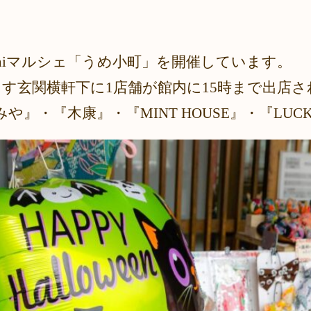
miniマルシェ「うめ小町」を開催しています。
らす玄関横軒下に1店舗が館内に15時まで出店
』・『木康』・『MINT HOUSE』・『LUCKY M