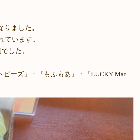
となりました。
されています。
間でした。
トビーズ』・『もふもあ』・『LUCKY Man