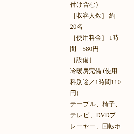
付け含む)
［収容人数］ 約
20名
［使用料金］ 1時
間 580円
［設備］
冷暖房完備 (使用
料別途／1時間110
円)
テーブル、椅子、
テレビ、DVDプ
レーヤー、回転ホ